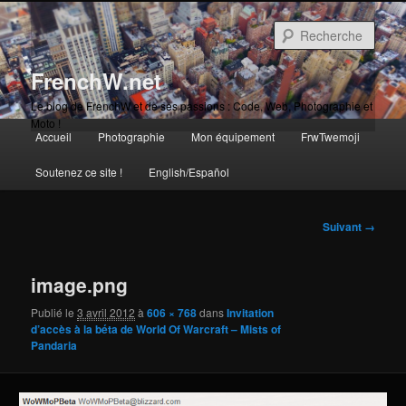
Aller
au
Rech
contenu
principal
FrenchW.net
Le blog de FrenchW et de ses passions : Code, Web, Photographie et
Moto !
Menu
Accueil
Photographie
Mon équipement
FrwTwemoji
Aller
principal
Soutenez ce site !
English/Español
au
contenu
Navigation
Suivant →
des
principal
images
image.png
Publié le
3 avril 2012
à
606 × 768
dans
Invitation
d’accès à la béta de World Of Warcraft – Mists of
Pandaria