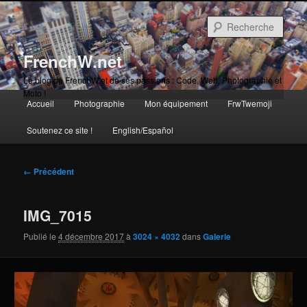
Aller
au
Rech
contenu
principal
FrenchW.net
Le blog de FrenchW et de ses passions : Code, Web, Photographie et
Moto !
Menu
Accueil
Photographie
Mon équipement
FrwTwemoji
Aller
principal
Soutenez ce site !
English/Español
au
contenu
Navigation
← Précédent
des
principal
images
IMG_7015
Publié le
4 décembre 2017
à
3024 × 4032
dans
Galerie