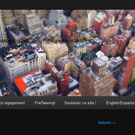
passions : Code, Web, Photographie et Moto !
on équipement
FrwTwemoji
Soutenez ce site !
English/Español
Suivant →