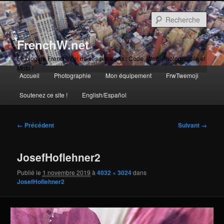
Aller
au
Rech
contenu
principal
FrenchW.net
Le blog de FrenchW et de ses passions : Code, Web, Photographie et
Moto !
Menu
Accueil
Photographie
Mon équipement
FrwTwemoji
Aller
principal
Soutenez ce site !
English/Español
au
contenu
Navigation
← Précédent
Suivant →
des
principal
images
JosefHoflehner2
Publié le
1 novembre 2019
à
4032 × 3024
dans
JosefHoflehner2