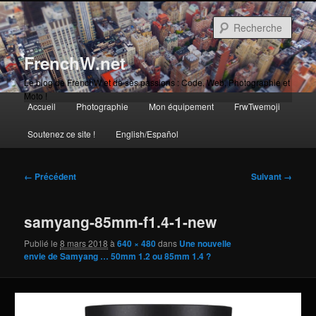
Aller
au
Rech
contenu
principal
FrenchW.net
Le blog de FrenchW et de ses passions : Code, Web, Photographie et
Moto !
Menu
Accueil
Photographie
Mon équipement
FrwTwemoji
Aller
principal
Soutenez ce site !
English/Español
au
contenu
Navigation
← Précédent
Suivant →
des
principal
images
samyang-85mm-f1.4-1-new
Publié le
8 mars 2018
à
640 × 480
dans
Une nouvelle
envie de Samyang … 50mm 1.2 ou 85mm 1.4 ?