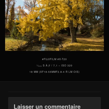
#FUJIFILM #X-T20
¹⁄₅₀₀ S À Ƒ / 7,1 – ISO 320
18 MM (XF18-55MMF2.8-4 R LM OIS)
Laisser un commentaire