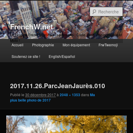
Aller
au
Rech
contenu
principal
FrenchW.net
Le blog de FrenchW et de ses passions : Code, Web, Photographie et
Moto !
Menu
Accueil
Photographie
Mon équipement
FrwTwemoji
Aller
principal
Soutenez ce site !
English/Español
au
contenu
Navigation
des
principal
2017.11.26.ParcJeanJaurès.010
images
Publié le
30 décembre 2017
à
2048 × 1353
dans
Ma
plus belle photo de 2017