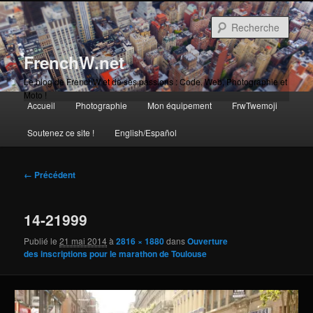
Aller
au
Rech
contenu
principal
FrenchW.net
Le blog de FrenchW et de ses passions : Code, Web, Photographie et
Moto !
Menu
Accueil
Photographie
Mon équipement
FrwTwemoji
Aller
principal
Soutenez ce site !
English/Español
au
contenu
Navigation
← Précédent
des
principal
images
14-21999
Publié le
21 mai 2014
à
2816 × 1880
dans
Ouverture
des inscriptions pour le marathon de Toulouse