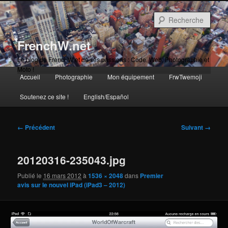
Aller
au
Rech
contenu
principal
FrenchW.net
Le blog de FrenchW et de ses passions : Code, Web, Photographie et
Moto !
Menu
Accueil
Photographie
Mon équipement
FrwTwemoji
Aller
principal
Soutenez ce site !
English/Español
au
contenu
Navigation
← Précédent
Suivant →
des
principal
images
20120316-235043.jpg
Publié le
16 mars 2012
à
1536 × 2048
dans
Premier
avis sur le nouvel iPad (iPad3 – 2012)