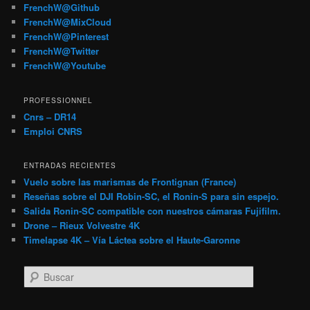
FrenchW@Github
FrenchW@MixCloud
FrenchW@Pinterest
FrenchW@Twitter
FrenchW@Youtube
PROFESSIONNEL
Cnrs – DR14
Emploi CNRS
ENTRADAS RECIENTES
Vuelo sobre las marismas de Frontignan (France)
Reseñas sobre el DJI Robin-SC, el Ronin-S para sin espejo.
Salida Ronin-SC compatible con nuestros cámaras Fujifilm.
Drone – Rieux Volvestre 4K
Timelapse 4K – Vía Láctea sobre el Haute-Garonne
B
u
s