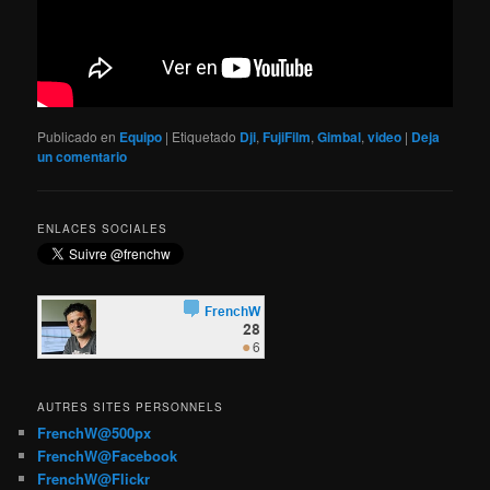
Publicado en
Equipo
|
Etiquetado
Dji
,
FujiFilm
,
Gimbal
,
video
|
Deja
un comentario
ENLACES SOCIALES
AUTRES SITES PERSONNELS
FrenchW@500px
FrenchW@Facebook
FrenchW@Flickr