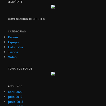
c
¡EQUÍPATE!
a
r
COMENTARIOS RECIENTES
CATEGORÍAS
Drones
Equipo
Fotografía
Tienda
Video
TOMA TUS FOTOS
ARCHIVOS
abril 2020
julio 2019
junio 2018