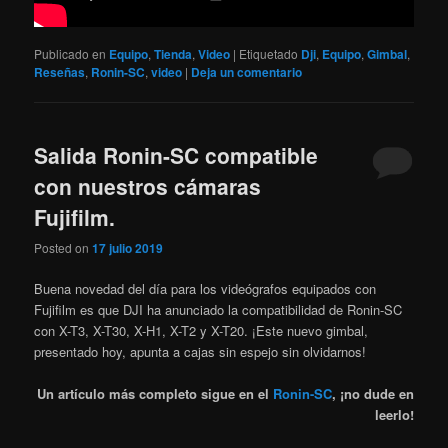
Publicado en
Equipo
,
Tienda
,
Video
|
Etiquetado
Dji
,
Equipo
,
Gimbal
,
Reseñas
,
Ronin-SC
,
video
|
Deja un comentario
Salida Ronin-SC compatible
con nuestros cámaras
Fujifilm.
Posted on
17 julio 2019
Buena novedad del día para los videógrafos equipados con
Fujifilm es que DJI ha anunciado la compatibilidad de Ronin-SC
con X-T3, X-T30, X-H1, X-T2 y X-T20. ¡Este nuevo gimbal,
presentado hoy, apunta a cajas sin espejo sin olvidarnos!
Un artículo más completo sigue en el
Ronin-SC
, ¡no dude en
leerlo!