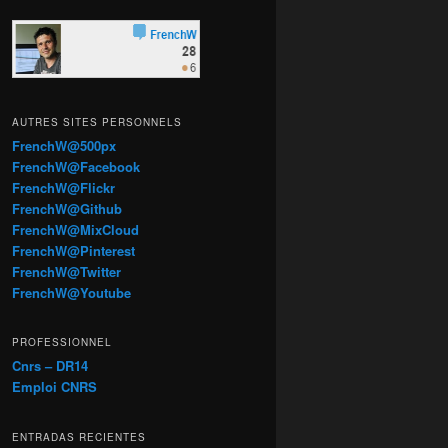
AUTRES SITES PERSONNELS
FrenchW@500px
FrenchW@Facebook
FrenchW@Flickr
FrenchW@Github
FrenchW@MixCloud
FrenchW@Pinterest
FrenchW@Twitter
FrenchW@Youtube
PROFESSIONNEL
Cnrs – DR14
Emploi CNRS
ENTRADAS RECIENTES