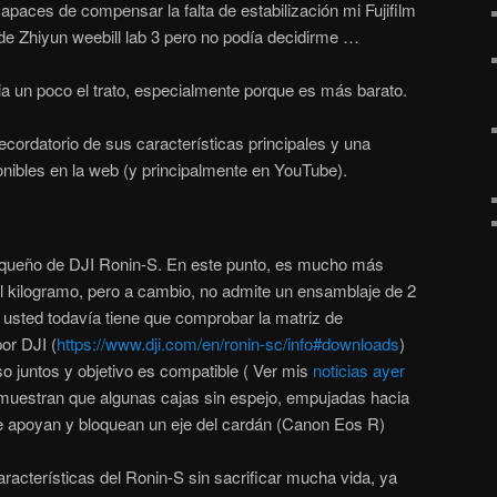
apaces de compensar la falta de estabilización mi Fujifilm
de Zhiyun weebill lab 3 pero no podía decidirme …
a un poco el trato, especialmente porque es más barato.
recordatorio de sus características principales y una
nibles en la web (y principalmente en YouTube).
queño de DJI Ronin-S. En este punto, es mucho más
el kilogramo, pero a cambio, no admite un ensamblaje de 2
usted todavía tiene que comprobar la matriz de
or DJI (
https://www.dji.com/en/ronin-sc/info#downloads
)
o juntos y objetivo es compatible ( Ver mis
noticias ayer
 muestran que algunas cajas sin espejo, empujadas hacia
, se apoyan y bloquean un eje del cardán (Canon Eos R)
características del Ronin-S sin sacrificar mucha vida, ya