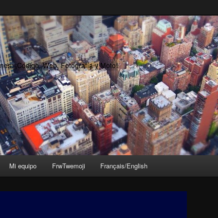
nes: ¡Código, Web, Fotografía y Moto!
Mi equipo
FrwTwemoji
Français/English