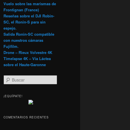
Vuelo sobre las marismas de
Frontignan (France)
Reseñas sobre el DJI Robin-
SC, el Ronin-S para sin
espejo.
Salida Ronin-SC compatible
con nuestros cámaras
Fujifilm.
Drone – Rieux Volvestre 4K
Timelapse 4K – Vía Láctea
sobre el Haute-Garonne
B
u
s
c
¡EQUÍPATE!
a
r
COMENTARIOS RECIENTES